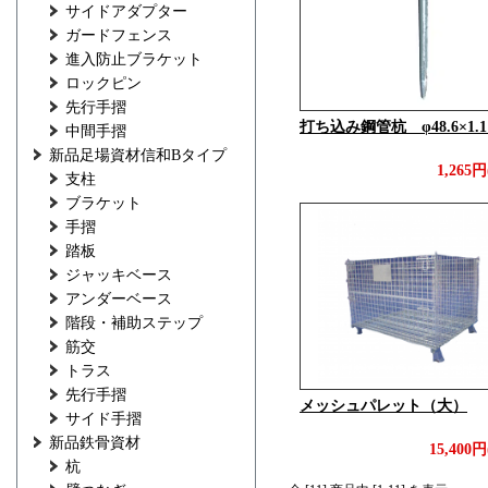
サイドアダプター
ガードフェンス
進入防止ブラケット
ロックピン
先行手摺
打ち込み鋼管杭 φ48.6×1.
中間手摺
新品足場資材信和Bタイプ
1,265
支柱
ブラケット
手摺
踏板
ジャッキベース
アンダーベース
階段・補助ステップ
筋交
トラス
先行手摺
メッシュパレット（大）
サイド手摺
新品鉄骨資材
15,400
杭