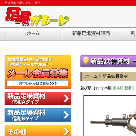
足場部材の買い取り・販売
ホーム
>
新品鉄骨資材
並び順:
おすすめ順
価格順
新着順