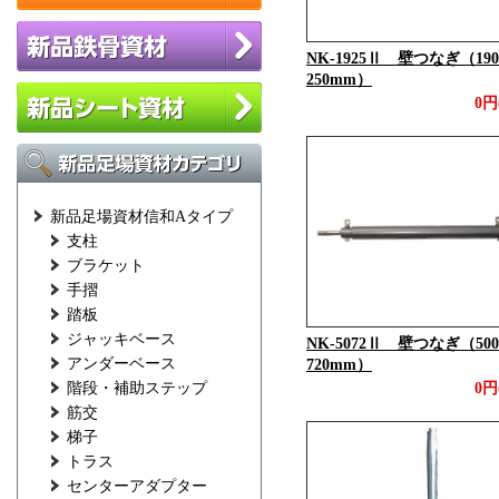
NK-1925Ⅱ 壁つなぎ（19
250mm）
0円
新品足場資材信和Aタイプ
支柱
ブラケット
手摺
踏板
ジャッキベース
NK-5072Ⅱ 壁つなぎ（50
アンダーベース
720mm）
階段・補助ステップ
0円
筋交
梯子
トラス
センターアダプター