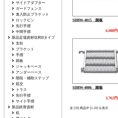
サイドアダプター
ガードフェンス
進入防止ブラケット
ロックピン
SDBW-4015 踏板
先行手摺
6,688
中間手摺
新品足場資材信和Bタイプ
支柱
ブラケット
手摺
踏板
ジャッキベース
アンダーベース
階段・補助ステップ
筋交
SDBW-4006 踏板
トラス
先行手摺
3,762
サイド手摺
新品鉄骨資材
全 [10] 商品中 [1-10] を表示
杭