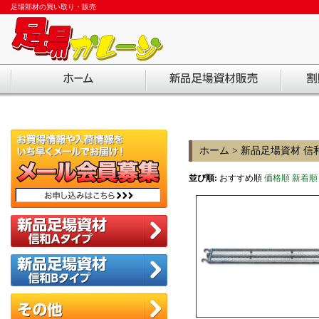
足場部材の買い取り・販売
ホーム
>
新品足場資材 信
並び順:
おすすめ順
価格順
新着順