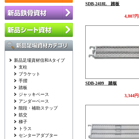
SDB-2418L 踏板
4,807
新品足場資材信和Aタイプ
支柱
ブラケット
手摺
SDB-2409 踏板
踏板
ジャッキベース
3,344
アンダーベース
階段・補助ステップ
筋交
梯子
トラス
センターアダプター